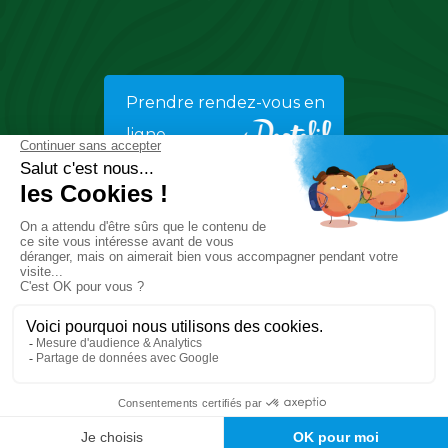
Prendre rendez-vous en
ligne
© Copyright 2026
Gastro-Entérologues Santé Atlantique
Tout droits réservés
Mentions légales
Création & développement :
KOOKline