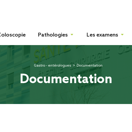
Coloscopie
Pathologies
Les examens
mac
ostique
Gastro - entérologues
>
Documentation
Documentation
res
peutique
ionnelles