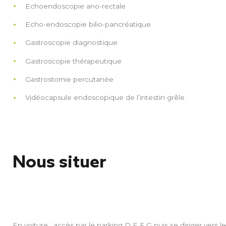
Echoendoscopie ano-rectale
Echo-endoscopie bilio-pancréatique
Gastroscopie diagnostique
Gastroscopie thérapeutique
Gastrostomie percutanée
Vidéocapsule endoscopique de l’intestin grêle
Nous situer
En voiture : accès par le parking D E F G puis se diriger vers l