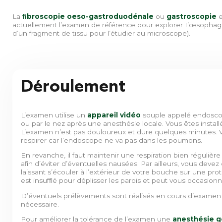
La
ﬁbroscopie oeso-gastroduodénale
ou
gastroscopie
e
actuellement l’examen de référence pour explorer I’œsophage
d’un fragment de tissu pour l’étudier au microscope).
Déroulement
L’examen utilise un
appareil vidéo
souple appelé endoscope
ou par le nez après une anesthésie locale. Vous êtes install
L’examen n’est pas douloureux et dure quelques minutes. 
respirer car l’endoscope ne va pas dans les poumons.
En revanche, il faut maintenir une respiration bien régulièr
aﬁn d’éviter d’éventuelles nausées. Par ailleurs, vous devez év
laissant s’écouler à l’extérieur de votre bouche sur une prot
est insufﬂé pour déplisser les parois et peut vous occasionne
D’éventuels prélèvements sont réalisés en cours d’examen 
nécessaire.
Pour améliorer la tolérance de l’examen une
anesthésie g