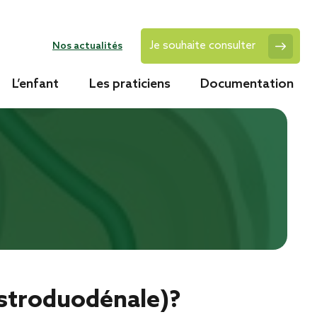
Je souhaite consulter
Nos actualités
L’enfant
Les praticiens
Documentation
astroduodénale)?