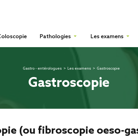
Coloscopie
Pathologies
Les examens
mac
ostique
Gastro - entérologues
>
Les examens
>
Gastroscopie
Gastroscopie
res
peutique
ionnelles
opie (ou fibroscopie oeso-g