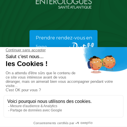
Prendre rendez-vous en
ligne
© Copyright 2026
Gastro-Entérologues Santé Atlantique
Tout droits réservés
Mentions légales
Création & développement :
KOOKline